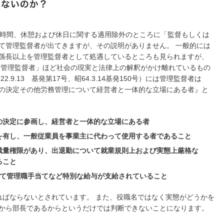
働時間、休憩および休日に関する適用除外のところに「監督もしくは
て管理監督者が出てきますが、その説明がありません。 一般的には
係長以上を管理監督者として処遇しているところも見られますが、
「管理監督者」ほど社会の現実と法律上の解釈がかけ離れているもの
.9.13 基発第17号、昭64.3.14基発150号）には管理監督者は
の決定その他労務管理について経営者と一体的な立場にある者』と
の決定に参画し、経営者と一体的な立場にある者
を有し、一般従業員を事業主に代わって使用する者であること
裁量権限があり、出退勤について就業規則上および実態上厳格な
ること
して管理職手当てなど特別な給与が支給されていること
ればならないとされています。 また、役職名ではなく実態がどうかを
から部長であるからというだけでは判断できないことになります。