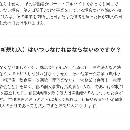
なりません。 その労働者がパート・アルバイトであっても同じで
いない場合、例えば親子だけで事業をしている場合などを除いて殆
 加入は、その事業を開始した日または労働者を雇った日が加入の日
創業の日とは限りません。
なくなりましたが）、株式会社のほか、合資会社、医療法人など法
なく法律上加入しなければなりません。その他第一次産業（農林水
・料理店・飲食店・映画館・理容業など）、法務業（弁護士・税理
教会など）を除く、他の個人事業は労働者が5人以上であれば強制加
人を設立した日、前記4業種を除く個人は労働者が5人になったときが
す。 労働保険と違うところは法人であれば、社長や役員でも被保障
1人の会社であっても法人ですと強制加入になり ます。