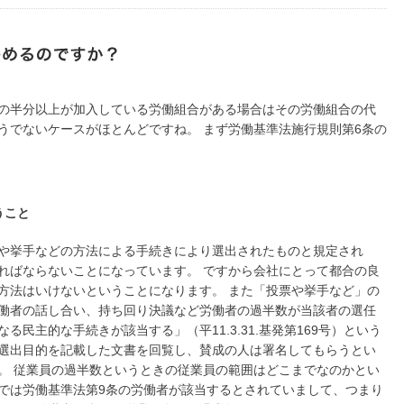
の半分以上が加入している労働組合がある場合はその労働組合の代
うでないケースがほとんどですね。 まず労働基準法施行規則第6条の
うこと
や挙手などの方法による手続きにより選出されたものと規定され
ればならないことになっています。 ですから会社にとって都合の良
方法はいけないということになります。 また「投票や挙手など」の
働者の話し合い、持ち回り決議など労働者の過半数が当該者の選任
る民主的な手続きが該当する」（平11.3.31.基発第169号）という
選出目的を記載した文書を回覧し、賛成の人は署名してもらうとい
。 従業員の過半数というときの従業員の範囲はどこまでなのかとい
では労働基準法第9条の労働者が該当するとされていまして、つまり