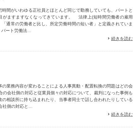
時間がいわゆる正社員とほとんど同じで勤務していても、パートと
目がますますなくなってきています。 法律上(短時間労働者の雇用
は、「通常の労働者と比し、所定労働時間の短い者」と定義されていま
。パート労働法…
続きを読む
事の業務内容が変わることによる人事異動・配置転換の問題はどの会
合の会社側の対応と従業員個々の対応について、裁判になった事例も
政の相談所に持ち込まれたり、当事者同士で話し合われたりしている
会社側の対応と…
続きを読む