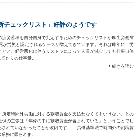
断チェックリスト」好評のようです
疲労蓄積を自分自身で判定するためのチェックリストが厚生労働省
死が労災と認定されるケースが増えてきています。それは昨年に、労
ことと、経営悪化に伴うリストラによって人員が減少しても仕事自体
人当たりの仕事量…
続きを読む
所定時間外労働に対する割増賃金を支払わなくてもいけない、との
社側の主張は『年俸の中に割増賃金が含まれている』ということでし
記されていなかったことが敗因です。 労働基準法で時間外の割増賃
の業務に限られま…