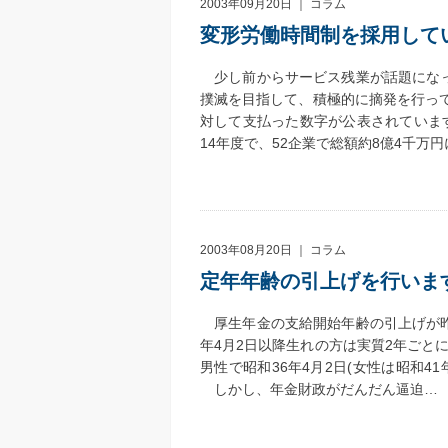
2003年09月20日 ｜
コラム
変形労働時間制を採用して
少し前からサービス残業が話題になっ
撲滅を目指して、積極的に摘発を行っ
対して支払った数字が公表されていま
14年度で、52企業で総額約8億4千万
2003年08月20日 ｜
コラム
定年年齢の引上げを行いま
厚生年金の支給開始年齢の引上げが昨
年4月2日以降生れの方は実質2年ごと
男性で昭和36年4月2日(女性は昭和4
しかし、年金財政がだんだん逼迫…